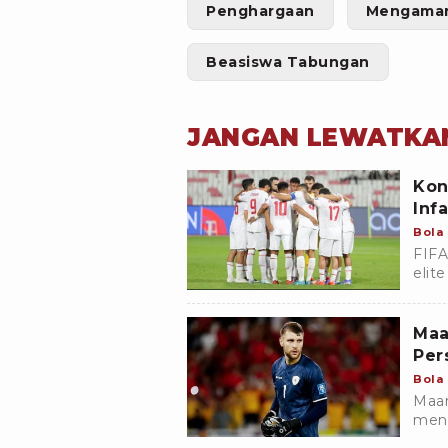
Penghargaan
Mengaman
Beasiswa Tabungan
JANGAN LEWATKA
Kon
Inf
Bola
FIFA
elit
Duni
Maa
Per
Bola
Maar
meng
bers