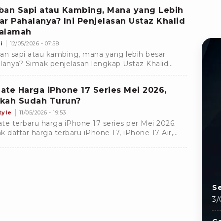
ban Sapi atau Kambing, Mana yang Lebih
ar Pahalanya? Ini Penjelasan Ustaz Khalid
alamah
i
12/05/2026 - 07:58
an sapi atau kambing, mana yang lebih besar
lanya? Simak penjelasan lengkap Ustaz Khalid
lamah tentang hewan kurban paling afdal
rut sunnah.
ate Harga iPhone 17 Series Mei 2026,
kah Sudah Turun?
tyle
11/05/2026 - 19:53
te terbaru harga iPhone 17 series per Mei 2026.
k daftar harga terbaru iPhone 17, iPhone 17 Air,
ne 17 Pro, sampai dengan Pro Max lengkap di sini.
Se
3/