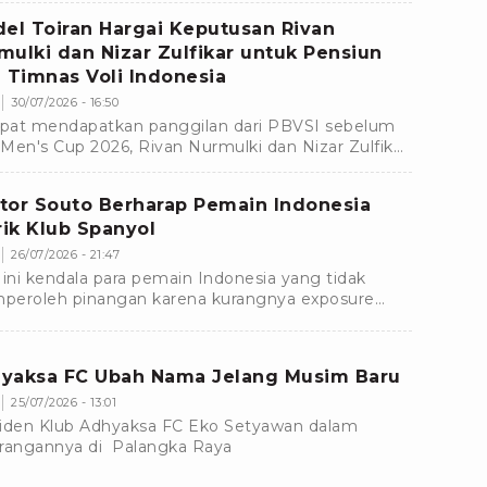
m baru.
del Toiran Hargai Keputusan Rivan
mulki dan Nizar Zulfikar untuk Pensiun
i Timnas Voli Indonesia
30/07/2026 - 16:50
at mendapatkan panggilan dari PBVSI sebelum
Men's Cup 2026, Rivan Nurmulki dan Nizar Zulfikar
tuskan untuk mundur dari Timnas Voli Indonesia.
tor Souto Berharap Pemain Indonesia
irik Klub Spanyol
26/07/2026 - 21:47
 ini kendala para pemain Indonesia yang tidak
eroleh pinangan karena kurangnya exposure
 menyebabkan mereka tidak masuk dalam radar
-klub luar negeri seperti Spanyol.
yaksa FC Ubah Nama Jelang Musim Baru
25/07/2026 - 13:01
iden Klub Adhyaksa FC Eko Setyawan dalam
rangannya di Palangka Raya