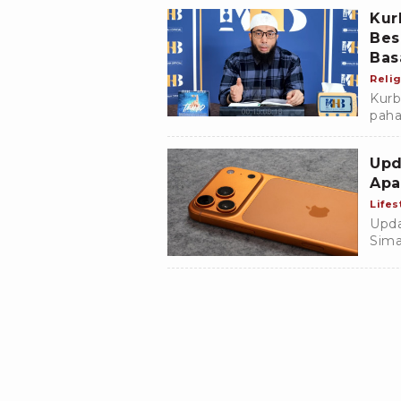
Kur
Bes
Bas
Relig
Kurb
paha
Basa
menu
Upd
Apa
Lifes
Upda
Sima
iPho