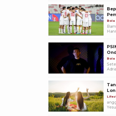
Bep
Pem
Bola
Bamb
Hann
peny
PSI
Ond
Bola
Sete
Adri
meng
Rudz
Tan
Lon
Lifes
angg
Yesu
Indo