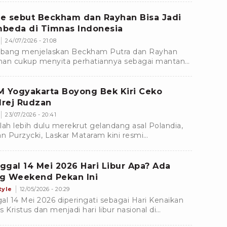
e sebut Beckham dan Rayhan Bisa Jadi
beda di Timnas Indonesia
24/07/2026 - 21:08
ang menjelaskan Beckham Putra dan Rayhan
an cukup menyita perhatiannya sebagai mantan
erang timnas Indonesia.
M Yogyakarta Boyong Bek Kiri Ceko
rej Rudzan
23/07/2026 - 20:41
lah lebih dulu merekrut gelandang asal Polandia,
an Purzycki, Laskar Mataram kini resmi
amankan jasa bek kiri asal Republik Ceko, Ondrej
an.
ggal 14 Mei 2026 Hari Libur Apa? Ada
g Weekend Pekan Ini
tyle
12/05/2026 - 20:29
al 14 Mei 2026 diperingati sebagai Hari Kenaikan
s Kristus dan menjadi hari libur nasional di
nesia. Yuk, simak jadwal long weekend pekan ini!