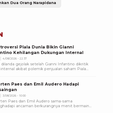
kan Dua Orang Narapidana
N
troversi Piala Dunia Bikin Gianni
antino Kehilangan Dukungan Internal
4/08/2026 - 22:37
 dilanda gejolak setelah Gianni Infantino dikritik
e internal akibat polemik penjualan saham Piala
a. Dukungan terhadapnya pun mulai menyusut.
rten Paes dan Emil Audero Hadapi
saingan
3/08/2026 - 10:00
ten Paes dan Emil Audero sama-sama
hadapi ancaman berkurangnya menit bermain
ama klub masing-masing menjelang bergulirnya