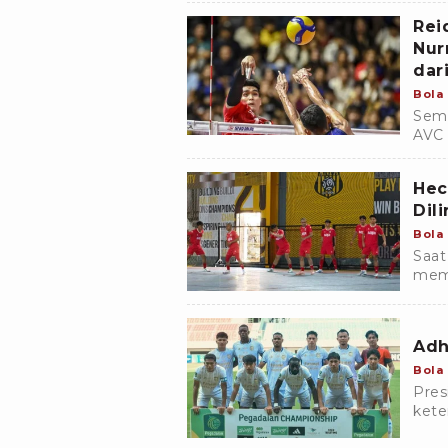
musi
Rei
Nur
dar
Bola
Semp
AVC 
memu
Hec
Dil
Bola
Saat
memp
yang
klub
Adh
Bola
Pres
kete