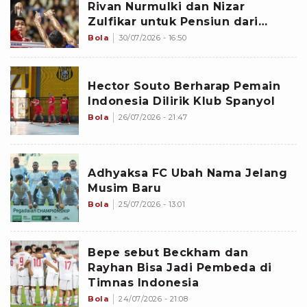
Rivan Nurmulki dan Nizar
Zulfikar untuk Pensiun dari
Timnas Voli Indonesia
Bola
30/07/2026 - 16:50
Hector Souto Berharap Pemain
Indonesia Dilirik Klub Spanyol
Bola
26/07/2026 - 21:47
Adhyaksa FC Ubah Nama Jelang
Musim Baru
Bola
25/07/2026 - 13:01
Bepe sebut Beckham dan
Rayhan Bisa Jadi Pembeda di
Timnas Indonesia
Bola
24/07/2026 - 21:08