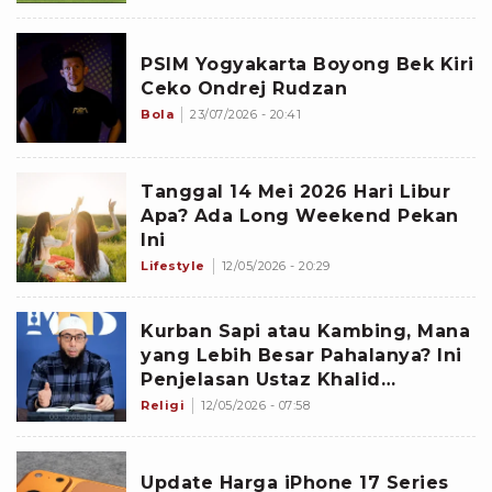
PSIM Yogyakarta Boyong Bek Kiri
Ceko Ondrej Rudzan
Bola
23/07/2026 - 20:41
Tanggal 14 Mei 2026 Hari Libur
Apa? Ada Long Weekend Pekan
Ini
Lifestyle
12/05/2026 - 20:29
Kurban Sapi atau Kambing, Mana
yang Lebih Besar Pahalanya? Ini
Penjelasan Ustaz Khalid
Basalamah
Religi
12/05/2026 - 07:58
Update Harga iPhone 17 Series