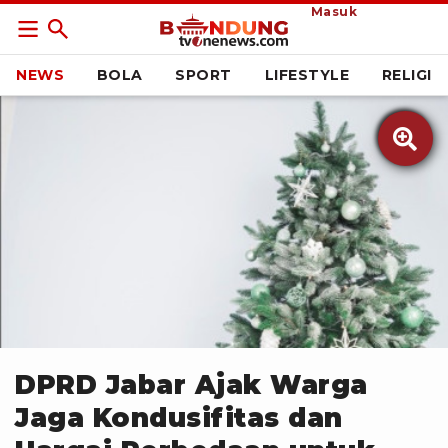
Masuk
NEWS
BOLA
SPORT
LIFESTYLE
RELIGI

Antara Foto
DPRD Jabar Ajak Warga
Jaga Kondusifitas dan