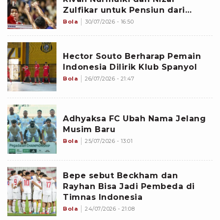
Zulfikar untuk Pensiun dari
Timnas Voli Indonesia
Bola
30/07/2026 - 16:50
Hector Souto Berharap Pemain
Indonesia Dilirik Klub Spanyol
Bola
26/07/2026 - 21:47
Adhyaksa FC Ubah Nama Jelang
Musim Baru
Bola
25/07/2026 - 13:01
Bepe sebut Beckham dan
Rayhan Bisa Jadi Pembeda di
Timnas Indonesia
Bola
24/07/2026 - 21:08